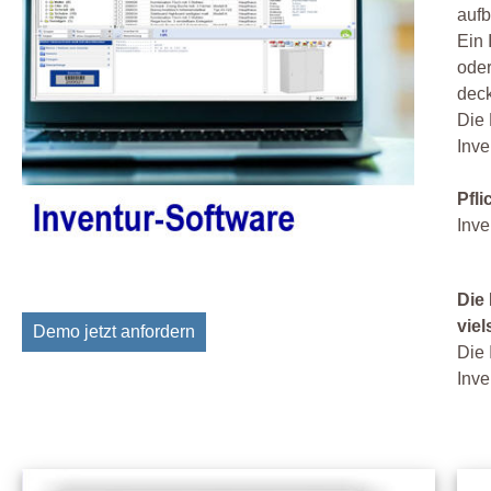
aufb
Ein 
oder
deck
Die 
Inv
Pfl
Inve
Die 
viel
Demo jetzt anfordern
Die 
Inve