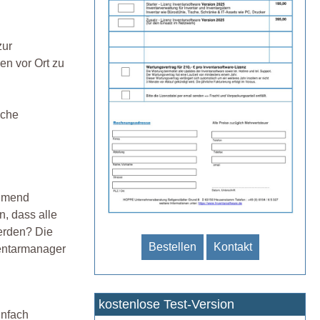
zur
en vor Ort zu
sche
ehmend
, dass alle
werden? Die
Bestellen
Kontakt
ventarmanager
kostenlose Test-Version
infach