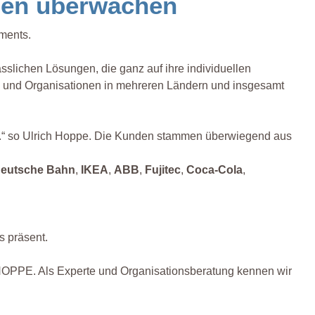
ngen überwachen
ments.
slichen Lösungen, die ganz auf ihre individuellen
n und Organisationen in mehreren Ländern und insgesamt
en.“ so Ulrich Hoppe. Die Kunden stammen überwiegend aus
eutsche Bahn
,
IKEA
,
ABB
,
Fujitec
,
Coca-Cola
,
s präsent.
ei HOPPE. Als Experte und Organisationsberatung kennen wir