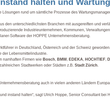
 instand halten und Wartu
tale Lösungen rund um sämtliche Prozesse des Wartungsmanage
den unterschiedlichsten Branchen mit ausgereiften und verläs
 produzierende Industrieunternehmen, Kommunen, Verwaltunge
gsplaner-Software der HOPPE Unternehmensberatung.
rktführer in Deutschland, Österreich und der Schweiz geword
 der Lebensmittelindustrie.
on namhaften Firmen wie
Bosch
,
BMW
,
EDEKA
,
HOCHTIEF
,
D
zahlreichen Stadtwerken oder Städten z.B.
Stadt Zürich
.
E Unternehmensberatung auch in vielen anderen Ländern Europa
n und instand halten“, sagt Ulrich Hoppe, Senior Consultant b