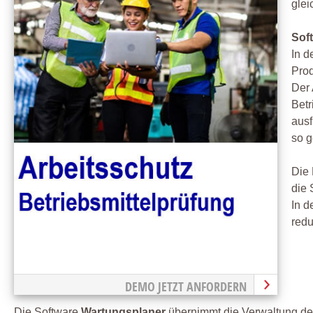
glei
Sof
In d
Prod
Der 
Betr
ausf
so g
Die 
die 
In d
redu
DEMO JETZT ANFORDERN
Die Software
Wartungsplaner
übernimmt die Verwaltung der 