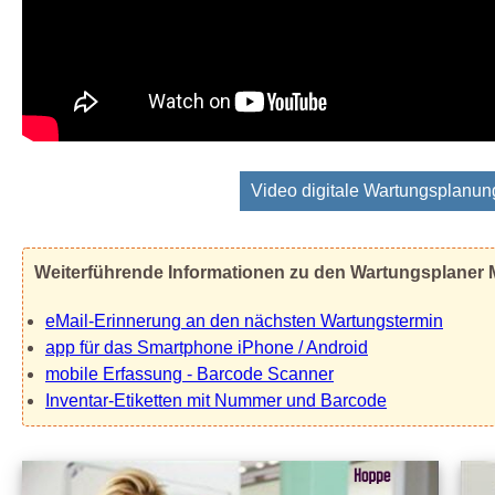
Video digitale Wartungsplanun
Weiterführende Informationen zu den Wartungsplaner
eMail-Erinnerung an den nächsten Wartungstermin
app für das Smartphone iPhone / Android
mobile Erfassung - Barcode Scanner
Inventar-Etiketten mit Nummer und Barcode