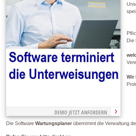
Unse
spei
Pfli
Die 
wel
Verw
Wir
Prot
DEMO JETZT ANFORDERN
Die Software
Wartungsplaner
übernimmt die Verwaltung der 