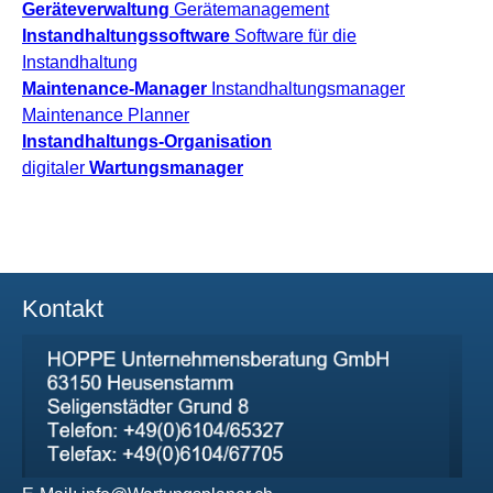
Geräteverwaltung
Gerätemanagement
Instandhaltungssoftware
Software für die
Instandhaltung
Maintenance-Manager
Instandhaltungsmanager
Maintenance Planner
Instandhaltungs-Organisation
digitaler
Wartungsmanager
Kontakt