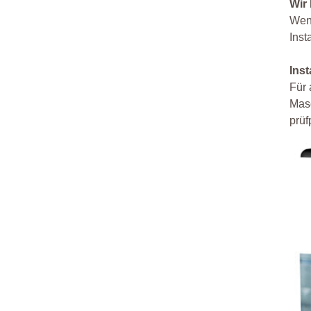
Wir
Wenn
Inst
Ins
Für 
Masc
prüf