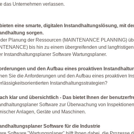
se das Unternehmen verlassen.
bieten eine smarte, digitalen Instandhaltungslösung, mit der
tandhaltung sorgen.
 der Planung der Ressourcen (MAINTENANCE PLANNING) über 
TENANCE) bis hin zu einem übergreifenden und langfristigen 
er Instandhaltungsplaner Software Wartungsplaner.
orderungen und den Aufbau eines proaktiven Instandhal
en Sie die Anforderungen und den Aufbau eines proaktiven I
rlässigkeitsorientierten Instandhaltungsstrategien?
fach klar und übersichtlich - Das bietet Ihnen der benutzer
andhaltungsplaner Software zur Überwachung von Inspektionen
nischer Anlagen, Geräte und Maschinen.
andhaltungsplaner Software für die Industrie
re Software "Wartungsplaner" hilft Ihnen dabei, die Prozesse d