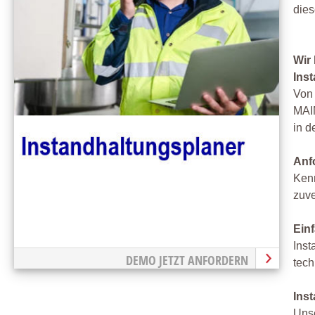
die
Wir 
Ins
Von
MAIN
in d
Anf
Kenn
zuve
Ein
Inst
DEMO JETZT ANFORDERN
tech
Inst
Unse