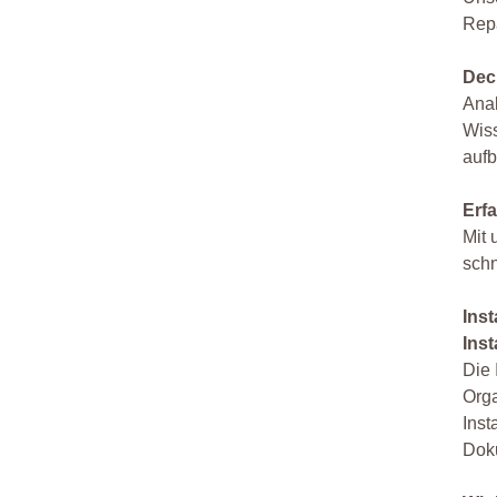
Repa
Dec
Anal
Wiss
aufb
Erfa
Mit 
schn
Ins
Ins
Die 
Orga
Inst
Dok