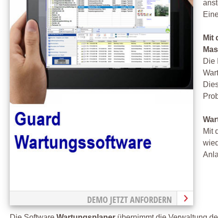
anst
Eine
Mit
Mas
Die
Wart
Dies
Prob
War
Mit 
wied
Anl
DEMO JETZT ANFORDERN
Die Software
Wartungsplaner
übernimmt die Verwaltung der 