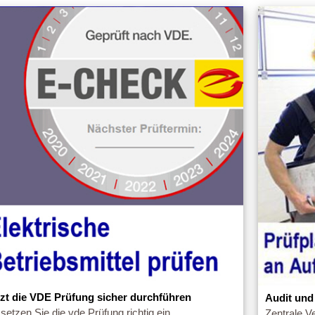
tzt die VDE Prüfung sicher durchführen
Audit und
setzen Sie die vde Prüfung richtig ein
Zentrale V