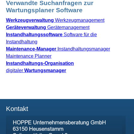
Verwandte Suchanfragen zur
Wartungsplaner Software
Werkzeugverwaltung
Werkzeugmanagement
Geräteverwaltung
Gerätemanagement
Instandhaltungssoftware
Software für die
Instandhaltung
Maintenance-Manager
Instandhaltungsmanager
Maintenance Planner
Instandhaltungs-Organisation
digitaler
Wartungsmanager
Kontakt