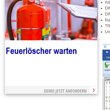
Ar
DI
DI
Na
TR
Un
DEMO JETZT ANFORDERN