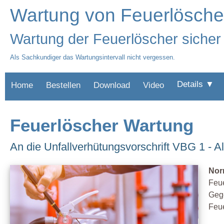
Wartung von Feuerlösche
Wartung der Feuerlöscher sicher 
Als Sachkundiger das Wartungsintervall nicht vergessen.
Details ▼
Home
Bestellen
Download
Video
Feuerlöscher Wartung
An die Unfallverhütungsvorschrift VBG 1 - A
Nor
Feue
Gege
Feue