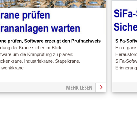
ane prüfen, Software erzeugt den Prüfnachweis
SiFa-Soft
tung der Krane sicher im Blick
Ein organis
ftware um die Kranprüfung zu planen:
Herausfor
ckenkrane, Industriekrane, Stapelkrane,
SiFa-Softw
hwenkkrane
Erinnerung
MEHR LESEN