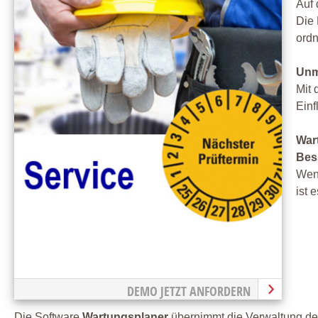
Auf
Die 
ord
Unm
Mit 
Einf
War
Bess
Wenn
ist 
DEMO JETZT ANFORDERN
Die Software
Wartungsplaner
übernimmt die Verwaltung der 