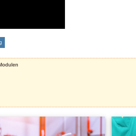
g
 Modulen