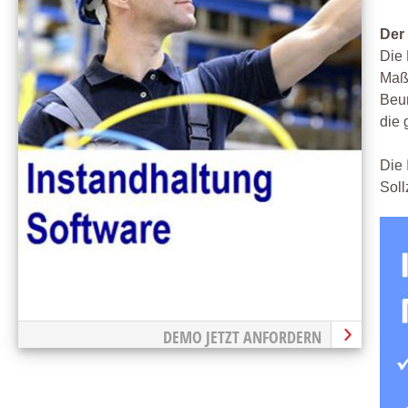
Der
Die 
Maß
Beur
die 
Die 
Soll
DEMO JETZT ANFORDERN