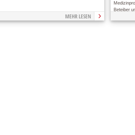
Medizinprod
Beteiber un
MEHR LESEN