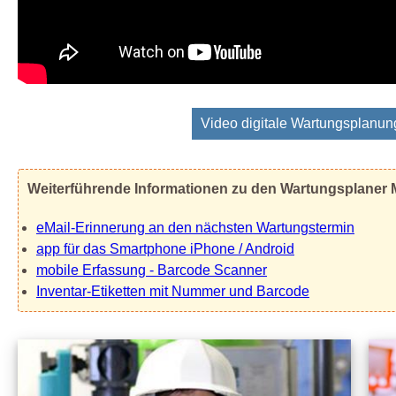
Video digitale Wartungsplanun
Weiterführende Informationen zu den Wartungsplaner
eMail-Erinnerung an den nächsten Wartungstermin
app für das Smartphone iPhone / Android
mobile Erfassung - Barcode Scanner
Inventar-Etiketten mit Nummer und Barcode